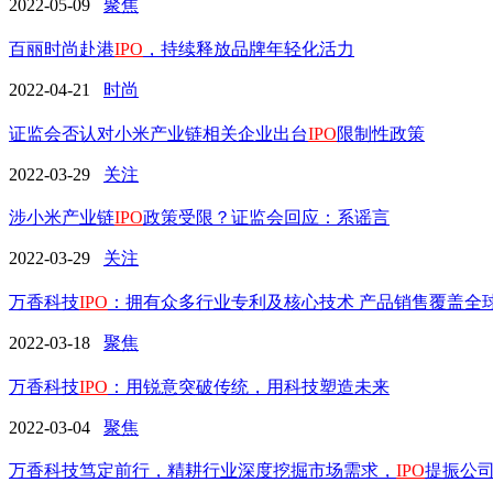
2022-05-09
聚焦
百丽时尚赴港
IPO
，持续释放品牌年轻化活力
2022-04-21
时尚
证监会否认对小米产业链相关企业出台
IPO
限制性政策
2022-03-29
关注
涉小米产业链
IPO
政策受限？证监会回应：系谣言
2022-03-29
关注
万香科技
IPO
：拥有众多行业专利及核心技术 产品销售覆盖全
2022-03-18
聚焦
万香科技
IPO
：用锐意突破传统，用科技塑造未来
2022-03-04
聚焦
万香科技笃定前行，精耕行业深度挖掘市场需求，
IPO
提振公