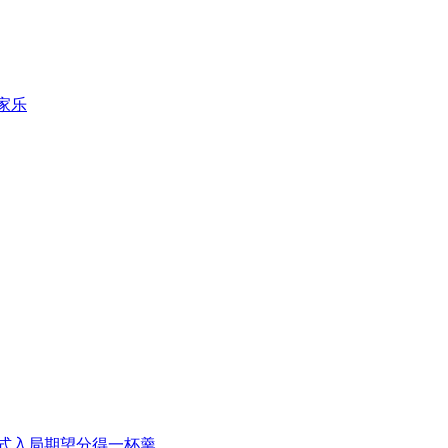
家乐
式入局期望分得一杯羹