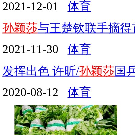
2021-12-01
体育
孙颖莎
与王楚钦联手摘得
2021-11-30
体育
发挥出色 许昕/
孙颖莎
国
2020-08-12
体育