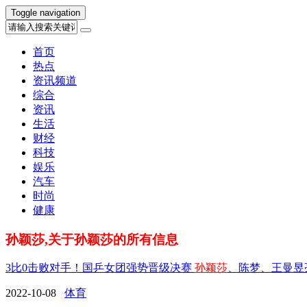
Toggle navigation
首页
热点
资讯频道
综合
资讯
生活
财经
科技
娱乐
汽车
时尚
健康
孙颖莎,关于孙颖莎的所有信息
3比0击败对手！国乒女团强势晋级决赛
孙颖莎
、陈梦、王曼昱
2022-10-08
体育