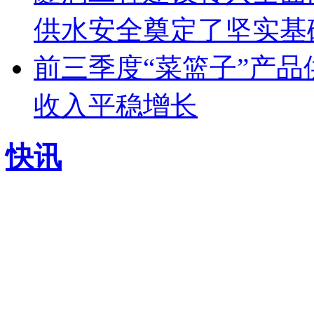
供水安全奠定了坚实基
前三季度“菜篮子”产品
收入平稳增长
快讯
商家“闪电”发货会影响消费者正
温馨提示