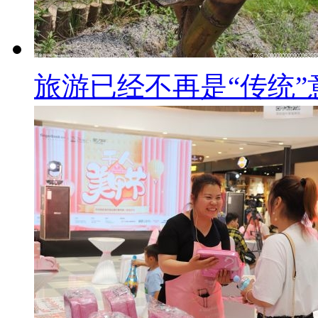
旅游已经不再是“传统