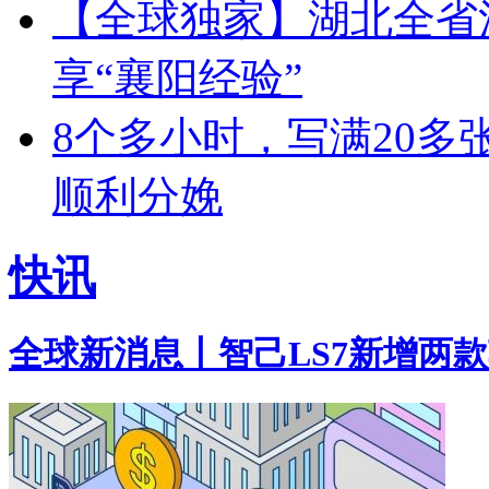
【全球独家】湖北全省
享“襄阳经验”
8个多小时，写满20
顺利分娩
快讯
全球新消息丨智己LS7新增两款车型