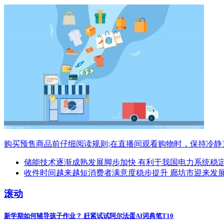
购买预售商品前仔细阅读规则;在直播间观看购物时，保持冷静
储能技术逐渐成熟发展脚步加快 有利于我国电力系统稳
收件时间越来越短消费者满意度稳步提升 廊坊市迎来发
滚动
新学期如何辅导孩子作业？ 赶紧试试阿尔法蛋AI词典笔T10