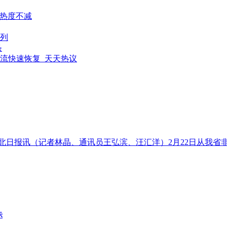
资热度不减
3列
条
流快速恢复_天天热议
-湖北日报讯（记者林晶、通讯员王弘滨、汪汇洋）2月22日从我
示