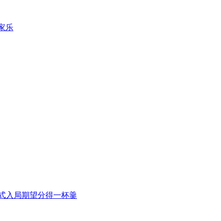
家乐
式入局期望分得一杯羹