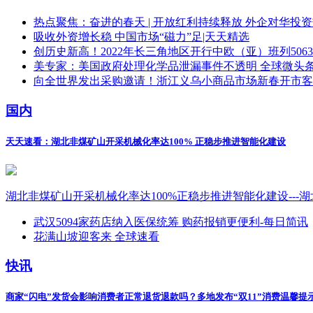
热点聚焦：奋进的春天 | 开放红利持续释放 外企对华投
吸收外资增长稳 中国市场“磁力”足|天天精选
创历史新高！2022年长三角地区开行中欧（亚）班列506
美专家：美国政府处理化学品泄漏事件不透明 全球微头
向全世界发出采购邀请！浙江义乌小商品市场新春开市客
国内
天天速看：湖北非煤矿山开采机械化率达100% 正稳步推进智能化建设
湖北非煤矿山开采机械化率达100%正稳步推进智能化建设--
武汉5094家药店纳入医保统筹 购药报销更便利-每日简讯
花满山坡迎客来 全球速看
快讯
商家“闪电”发货会影响消费者正常退货退款吗？多地发布“双11”消费温馨提