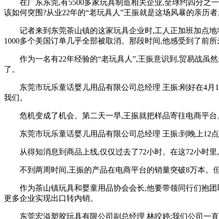
在广东东莞,有5500多家玩具制造相关企业,全球约四分
该如何突围?从业22年的“老玩具人”王振就是这场风暴的亲历者
记者来到东莞茶山镇的这家玩具企业时,工人正加班加点地将
1000多个美国订单几乎全部被取消。那段时间,他感受到了前
作为一名有22年经验的“老玩具人”,王振意识到,贸易战虽
了。
东莞市玩乐童话婴儿用品有限公司总经理 王振:刚好在4月
我们。
危机变成了机会。第二天一早,王振就把样品寄往电商平台
东莞市玩乐童话婴儿用品有限公司总经理 王振:到晚上12
从得知消息到商品上线,仅仅过去了72小时。在这72小时
不到两周时间,王振的产品在电商平台的销量突破8万本。
作为茶山镇玩具和婴童用品协会会长,他要带领同行们抱团取
更多企业实现出口转内销。
东莞宏溢塑胶玩具有限公司副总经理 林皎婷:我们公司一