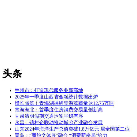
头条
兰州市：打造现代服务业新高地
2025年一季度山西省金融统计数据出炉
增长49倍！青海湖裸鲤资源蕴藏量达12.75万吨
青海海北：首季度住房消费交易量创新高
甘肃清明假期交通运输平稳有序
永昌：镇村企联动推动城乡产业融合发展
山东2024年海洋生产总值突破1.8万亿元 居全国第二位
青岛：“商旅文体展”融合 “消费新格局”给力