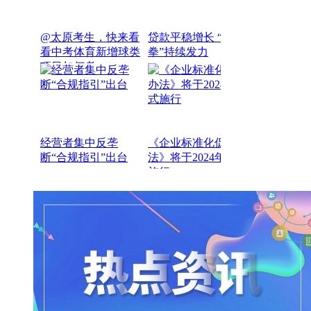
@太原考生，快来看
贷款平稳增长 “组合
看中考体育新增球类
拳”持续发力
项目如何考
经营者集中反垄
《企业标准化促进办
断“合规指引”出台
法》将于2024年正式
施行