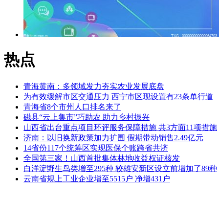
热点
青海黄南：多领域发力夯实农业发展底盘
为有效缓解市区交通压力 西宁市区现设置有23条单行道
青海省8个市州人口排名来了
磁县“云上集市”巧助农 助力乡村振兴
山西省出台重点项目环评服务保障措施 共3方面11项措施
济南：以旧换新政策加力扩围 假期带动销售2.49亿元
14省份117个统筹区实现医保个账跨省共济
全国第三家！山西首批集体林地收益权证核发
白洋淀野生鸟类增至295种 较雄安新区设立前增加了89种
云南省规上工业企业增至5515户 净增431户