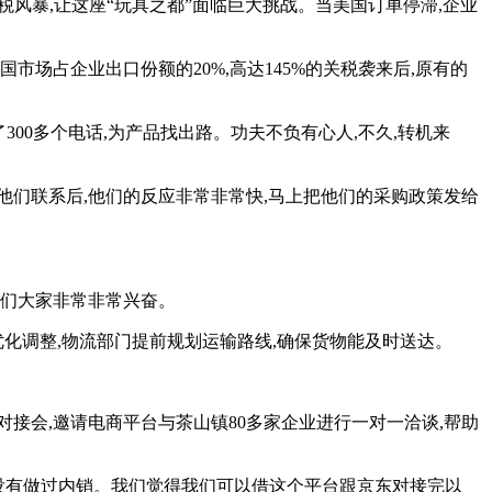
税风暴,让这座“玩具之都”面临巨大挑战。当美国订单停滞,企业
场占企业出口份额的20%,高达145%的关税袭来后,原有的
300多个电话,为产品找出路。功夫不负有心人,不久,转机来
跟他们联系后,他们的反应非常非常快,马上把他们的采购政策发给
我们大家非常非常兴奋。
优化调整,物流部门提前规划运输路线,确保货物能及时送达。
对接会,邀请电商平台与茶山镇80多家企业进行一对一洽谈,帮助
直没有做过内销。我们觉得我们可以借这个平台跟京东对接完以