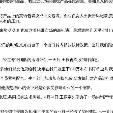
之一的动漫衍生品、我国近85%的潮玩产品在此诞生。突如其来的关
。
产品上的英语包装换成中文包装。企业负责人王振告诉记者,美国市
所未有的压力。
然来势汹汹,但也蕴含着拓展市场的新机遇。最艰难的几天里,他打了
12日的时候,京东出台了一个出口转内销的扶持政策。当时我们
。经过专业团队的迅速评估,一天后,王振再次收到好消息。
点多他们就发信息给我,决定在我们这里下100万本布书订单,当时
里,全员紧密配合。生产部门加班加点换包装,研发部门对产品进行
但他清楚,自己的企业只是众多受影响企业的一个缩影。
暖,共同抵御这场风暴。4月24日,王振牵头举办了一场内销产销
直都是销往美国为多,销往美国的营业额已经占了50%或以上,一