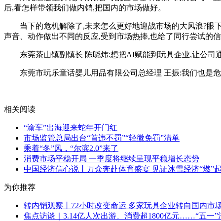
后,看怎样带领我们做内销,把国内的市场做好。
当下的危机解除了,未来怎么更好地迎战市场的大风浪?眼下
声音、动作做出不同的反应,受到市场热捧,也给了同行尝试的
东莞茶山镇副镇长 陈晓炜:想把AI赋能到玩具企业,让公司
东莞市玩乐童话婴儿用品有限公司总经理 王振:我们也是
关键词：
[db:关键词]
相关阅读
“渝车”出海迎来蛇年开门红
市场监管总局出台“首违不罚”“轻微免罚”清单
乘着“冬”风，“尔滨2.0”来了
消费市场平稳开局 一季度将继续呈现平稳增长态势
中国经济信心说丨万众奔赴体育盛宴 见证冰雪经济“燃”
为你推荐
转内销观察丨72小时改变命运 多家玩具企业转向国内市
焦点访谈｜3.14亿人次出游、消费超1800亿元……“五一