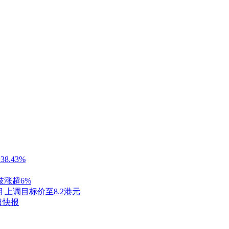
8.43%
技涨超6%
上调目标价至8.2港元
日快报