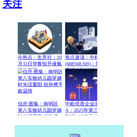
关注
今热点：生意社：10
焦点速读：中科星图
月31日华鲁恒升液氨
(688568.SH)：第三
报价下调
季度净利润同比下降
16.71%
信息:图集：南明区
中欧优质企业混合
第八实验幼儿园穿越
A：2025年第三季度
时光话重阳 祖孙携
利润9.97亿元 净值增
手叙温情
长率60.66%