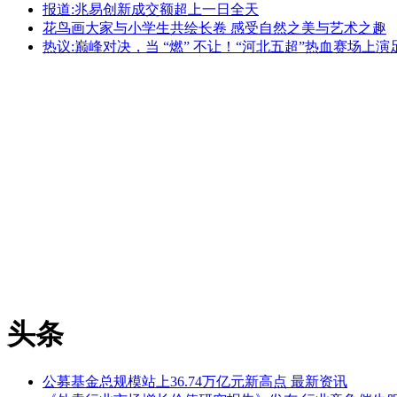
报道:兆易创新成交额超上一日全天
花鸟画大家与小学生共绘长卷 感受自然之美与艺术之趣
热议:巅峰对决，当 “燃” 不让！“河北五超”热血赛场上
头条
公募基金总规模站上36.74万亿元新高点 最新资讯