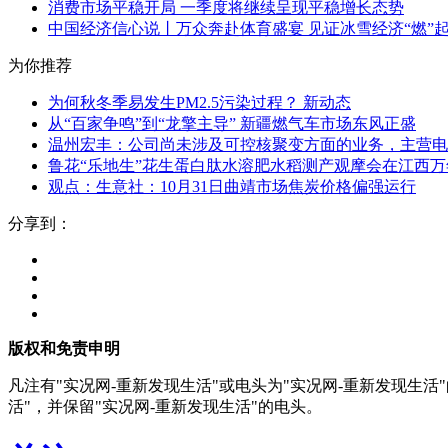
消费市场平稳开局 一季度将继续呈现平稳增长态势
中国经济信心说丨万众奔赴体育盛宴 见证冰雪经济“燃”
为你推荐
为何秋冬季易发生PM2.5污染过程？ 新动态
从“百家争鸣”到“龙擎主导” 新疆燃气车市场东风正盛
温州宏丰：公司尚未涉及可控核聚变方面的业务，主营电
鲁花“乐地生”花生蛋白肽水溶肥水稻测产观摩会在江西万
观点：生意社：10月31日曲靖市场焦炭价格偏强运行
分享到：
版权和免责申明
凡注有"实况网-重新发现生活"或电头为"实况网-重新发现生
活"，并保留"实况网-重新发现生活"的电头。