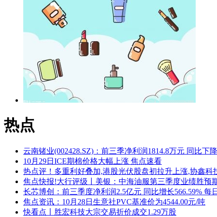
热点
云南锗业(002428.SZ)：前三季净利润1814.8万元 同比下降3
10月29日ICE期棉价格大幅上涨 焦点速看
热点评！多重利好叠加,港股光伏股盘初拉升上涨,协鑫科
焦点快报!大行评级丨美银：中海油服第三季度业绩胜预期 
长芯博创：前三季度净利润2.5亿元 同比增长566.59% 每
焦点资讯：10月28日生意社PVC基准价为4544.00元/吨
快看点丨胜宏科技大宗交易折价成交1.29万股