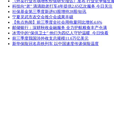
《外卖行业市场增长价值研究报告》发布 行业竞争催生服
科技向“老” 滴滴助老打车4年提供2.65亿次服务 今日关注
社保基金第三季度新进63股增持28股|短讯
宁夏灵武市农交会推介会成果丰硕
【焦点热闻】前三季度全社会用电量同比增长4.6%
邮储银行：深耕秋收金融服务 全力护航粮食丰产仓满
冰雪中的“保供卫士” 他们为四亿人守护温暖_今日快看
前三季度我国涉外收支总规模11.6万亿美元
新华保险冠名高铁列车 以中国速度传递保险温度