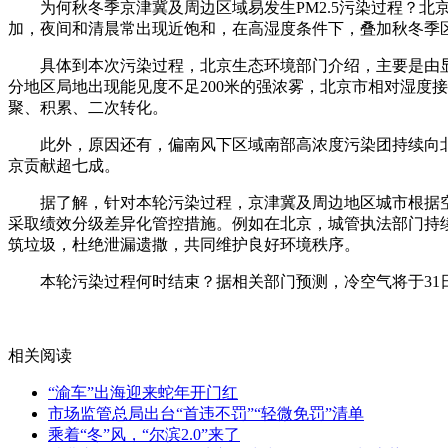
为何秋冬季京津冀及周边区域易发生PM2.5污染过程？
加，夜间和清晨常出现近饱和，在高湿度条件下，叠加秋冬季区域
具体到本次污染过程，北京生态环境部门介绍，主要是由显
分地区局地出现能见度不足200米的强浓雾，北京市相对湿度
聚、积累、二次转化。
此外，原因还有，偏南风下区域南部高浓度污染团持续向北
京贡献超七成。
据了解，针对本轮污染过程，京津冀及周边地区城市根据
采取绩效分级差异化管控措施。例如在北京，城管执法部门持
筑垃圾，杜绝泄漏遗撒，共同维护良好环境秩序。
本轮污染过程何时结束？据相关部门预测，冷空气将于3
关键词：
[db:关键词]
相关阅读
“渝车”出海迎来蛇年开门红
市场监管总局出台“首违不罚”“轻微免罚”清单
乘着“冬”风，“尔滨2.0”来了