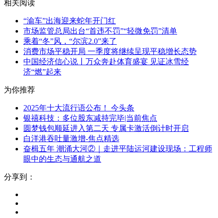
相关阅读
“渝车”出海迎来蛇年开门红
市场监管总局出台“首违不罚”“轻微免罚”清单
乘着“冬”风，“尔滨2.0”来了
消费市场平稳开局 一季度将继续呈现平稳增长态势
中国经济信心说丨万众奔赴体育盛宴 见证冰雪经
济“燃”起来
为你推荐
2025年十大流行语公布！ 今头条
银禧科技：多位股东减持完毕|当前焦点
圆梦钱包顺延进入第二天 专属卡激活倒计时开启
白洋港吞吐量激增-焦点精选
奋楫五年 潮涌大河②｜走进平陆运河建设现场：工程师
眼中的生态与通航之道
分享到：