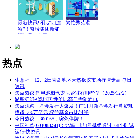
最新快讯!环比“四连
繁忙秀英港
涨”！奇瑞集团新能
源销量年内已超80万
辆
热点
生意社：12月2日青岛地区天然橡胶市场行情走高|每日
速讯
焦点热议:锂电池概念龙头企业有哪些？（2025/12/2）
聚酯纤维≠塑料瓶 性价比高但需防静电
焦点观察：基金发行大爆发！前11月新基金发行募资规
模超1.06万亿元 权益基金占比过半
今日热议：300165，突然停牌！
中国神华(601088.SH)：北海二期3号机组通过168小时试
运行|快资讯