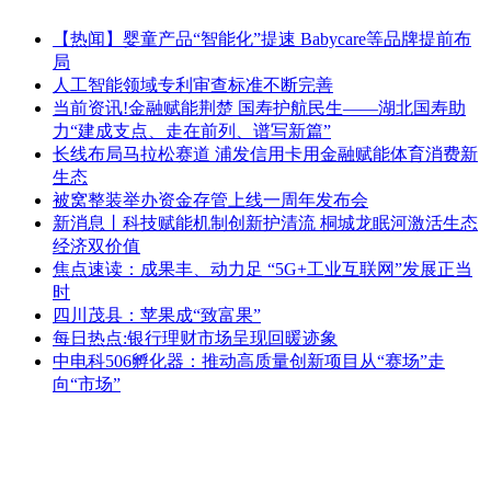
【热闻】婴童产品“智能化”提速 Babycare等品牌提前布
局
人工智能领域专利审查标准不断完善
当前资讯!金融赋能荆楚 国寿护航民生——湖北国寿助
力“建成支点、走在前列、谱写新篇”
长线布局马拉松赛道 浦发信用卡用金融赋能体育消费新
生态
被窝整装举办资金存管上线一周年发布会
新消息丨科技赋能机制创新护清流 桐城龙眠河激活生态
经济双价值
焦点速读：成果丰、动力足 “5G+工业互联网”发展正当
时
四川茂县：苹果成“致富果”
每日热点:银行理财市场呈现回暖迹象
中电科506孵化器：推动高质量创新项目从“赛场”走
向“市场”