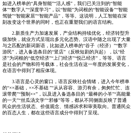
如进入榜单的“具身智能”“活人感”，我们已关注到的“智能
体”“数字人”“深度学习”，以“智能”为词根的“智能设备”“智能
驾驶”“智能家居”“智能产品”，等等。这说明，人工智能在深
刻改变这个世界的同时，也正在重塑我们的语言结构。
2.新质生产力加速发展，产业结构持续优化，经济转型升
级加快，就业方式呈现出多元化态势。汉语中随之出现了大量
与之匹配的新词新语，比如进入榜单的“谷子（经济）”“数字
游民”，进入备选条目的“竖店”（反映短剧的兴起），以“经
济”为词根的“低空经济”“上门经济”“悦己经济”，等等。语言
是社会的产物和符号载体，社会生活在这一年度的发展变化，
在语言中得到了相应体现。
3.语言是心灵的窗口，语言反映社会情绪，进入今年榜单
的“××基础，××不基础 ”“从从容容、游刃有余，匆匆忙忙、连
滚带爬”“预制××”，以及进入备选条目的 “最棒的小羊”“高能量
的一天”“丝瓜汤文学”“邪修”等等，都从不同侧面反映了普通
民众的生活状态、价值观念、情感诉求和审美取向。普通民众
的百态人生，都在这些语言成分中得到了呈现。
关键词：
[db:关键词]